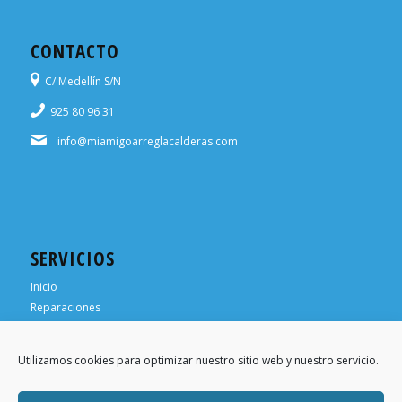
CONTACTO
C/ Medellín S/N
925 80 96 31
info@miamigoarreglacalderas.com
SERVICIOS
Inicio
Reparaciones
¿Necesitas ayuda?
¿Necesitas un técnico?
Utilizamos cookies para optimizar nuestro sitio web y nuestro servicio.
Trabaja para nosotros