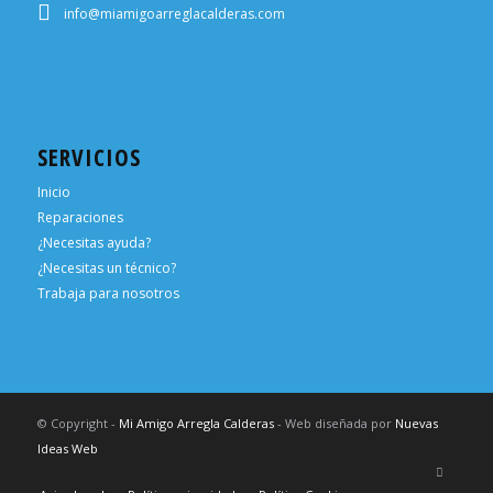
info@miamigoarreglacalderas.com
SERVICIOS
Inicio
Reparaciones
¿Necesitas ayuda?
¿Necesitas un técnico?
Trabaja para nosotros
© Copyright -
Mi Amigo Arregla Calderas
- Web diseñada por
Nuevas
Ideas Web