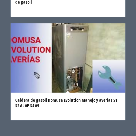
de gasoil
Caldera de gasoil Domusa Evolution Manejo y averias S1
S2 At AP S4 A9