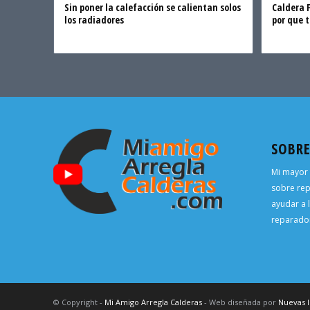
Sin poner la calefacción se calientan solos
Caldera 
los radiadores
por que 
SOBR
Mi mayor 
sobre rep
ayudar a 
reparador
© Copyright -
Mi Amigo Arregla Calderas
- Web diseñada por
Nuevas 