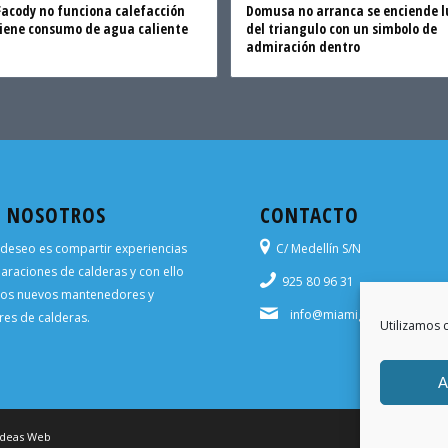
Facody no funciona calefacción
Domusa no arranca se enciende l
tiene consumo de agua caliente
del triangulo con un simbolo de
admiración dentro
E NOSOTROS
CONTACTO
deseo es compartir experiencias
C/ Medellín S/N
araciones de calderas y con ello
925 80 96 31
los nuevos mantenedores y
info@miamigoarreglacalde
es de calderas.
Utilizamos c
A
Ideas Web