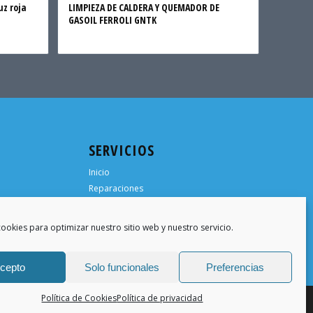
uz roja
LIMPIEZA DE CALDERA Y QUEMADOR DE
GASOIL FERROLI GNTK
SERVICIOS
Inicio
Reparaciones
¿Necesitas ayuda?
ras.com
¿Necesitas un técnico?
ookies para optimizar nuestro sitio web y nuestro servicio.
Trabaja para nosotros
cepto
Solo funcionales
Preferencias
Política de Cookies
Política de privacidad
Aviso Legal
Política privacidad
Política Cookies