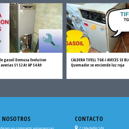
de gasoil Domusa Evolution
CALDERA TIFELL TGK-I AVECES SE B
averias S1 S2 At AP S4 A9
Quemador se enciende luz roja
E NOSOTROS
CONTACTO
deseo es compartir experiencias
C/ Medellín S/N