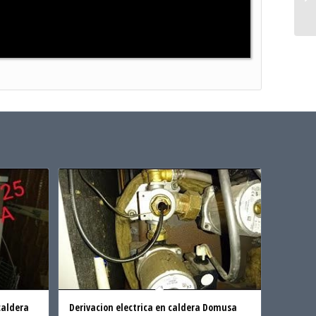
caldera
Derivacion electrica en caldera Domusa