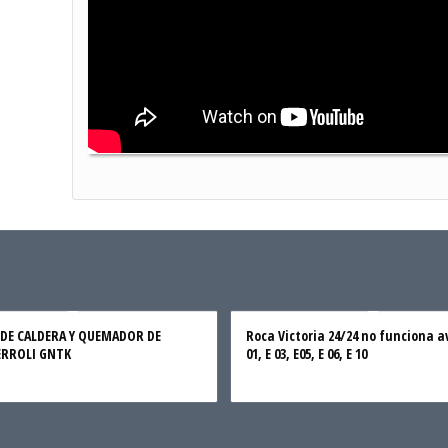
 DE CALDERA Y QUEMADOR DE
Roca Victoria 24/24 no funciona a
ERROLI GNTK
01, E 03, E05, E 06, E 10