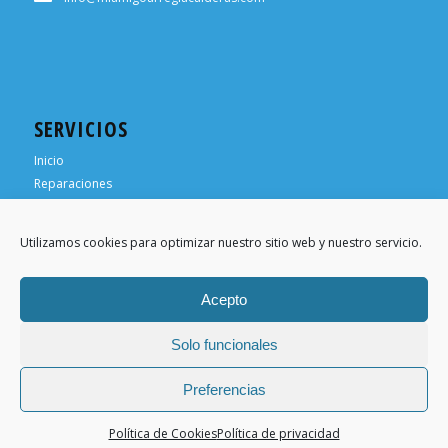
SERVICIOS
Inicio
Reparaciones
¿Necesitas ayuda?
¿Necesitas un técnico?
Utilizamos cookies para optimizar nuestro sitio web y nuestro servicio.
Trabaja para nosotros
Acepto
Solo funcionales
© Copyright -
Mi Amigo Arregla Calderas
- Web diseñada por
Nuevas
Preferencias
Ideas Web
Política de Cookies
Política de privacidad
Aviso Legal
Política privacidad
Política Cookies