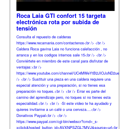
Roca Laia GTI confort 15 targeta
electrónica rota por subida de
tensión
Consulta el repuesto de calderas
https://www.recamania.com/contactenos<br /> <br />
Caldera Roca gavina Laia no funciona calefacción , no
arranca y en los codigos internos sale 15<br /> <br />
Conviértete en miembro de este canal para disfrutar de
ventajas:<br />
https://www.youtube.com/channel/UC4MWeYtB2JIOJoND2ueCayQ/
/> <br /> Sustituir una pieza en una caldera requiere una
especial atención y una preparación, si no tienes esa
preparación no toques.<br /> <br /> Errar es parte del
camino del aprendizaje pero, no toques si no tienes esta
especialidad.<br /> <br /> -Si este video te ha ayudado y
quieres invitarme a un café o una cerveza....<br />
Donativos Paypal<br /> <br />
https://www.paypal.com/cgi-bin/webscr?cmd=_s-
xclick&hosted_button_id=AVXNPSZGL7MVJ&source=url<br