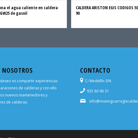
ona el agua caliente en caldera
CALDERA ARISTON EGIS CODIGOS 50 
CGW25 de gasoil
90
E NOSOTROS
CONTACTO
deseo es compartir experiencias
C/ Medellín S/N
araciones de calderas y con ello
925 80 96 31
los nuevos mantenedores y
info@miamigoarreglacalde
es de calderas.