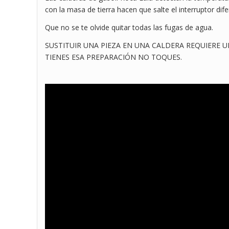
con la masa de tierra hacen que salte el interruptor dife
Que no se te olvide quitar todas las fugas de agua.
SUSTITUIR UNA PIEZA EN UNA CALDERA REQUIERE U
TIENES ESA PREPARACIÓN NO TOQUES.