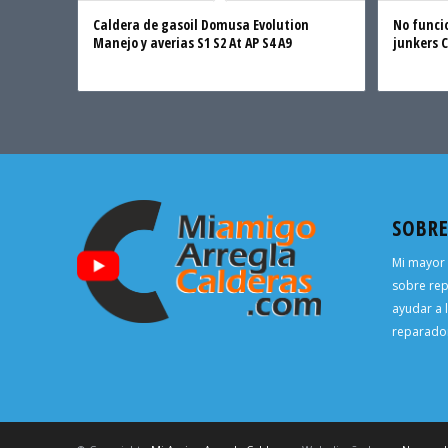
Caldera de gasoil Domusa Evolution
No funci
Manejo y averias S1 S2 At AP S4 A9
junkers 
SOBR
Mi mayor 
sobre rep
ayudar a 
reparador