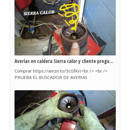
Averías en caldera Sierra calor y cliente preguntón
Comprar https://amzn.to/3cGfKrr<br /> <br />
PRUEBA EL BUSCADOR DE AVERIAS
https://miamigoarreglacalderas.com/reparaciones
/<br /> <br /> Caldera de gasoil que no funciona ,
se encendia la luz roja y perdia agua.<br /> Se
realiza limpieza explicando las complicaciones
posibles y enlazando con otro video más extenso.
<br /> <br /> Conviértete en miembro de este
canal para disfrutar de ventajas:<br />
https://www.youtube.com/channel/UC4MWeYtB2J