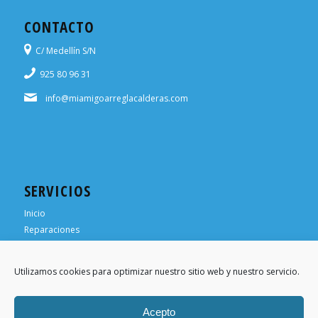
CONTACTO
C/ Medellín S/N
925 80 96 31
info@miamigoarreglacalderas.com
SERVICIOS
Inicio
Reparaciones
¿Necesitas ayuda?
¿Necesitas un técnico?
Utilizamos cookies para optimizar nuestro sitio web y nuestro servicio.
Trabaja para nosotros
Acepto