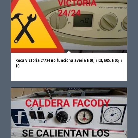
Roca Victoria 24/24 no funciona averia E 01, E 03, E05, E 06, E
10