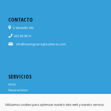
CONTACTO
C/ Medellín S/N
925 80 96 31
info@miamigoarreglacalderas.com
SERVICIOS
Inicio
Reparaciones
¿Necesitas ayuda?
¿Necesitas un técnico?
Utilizamos cookies para optimizar nuestro sitio web y nuestro servicio.
Trabaja para nosotros