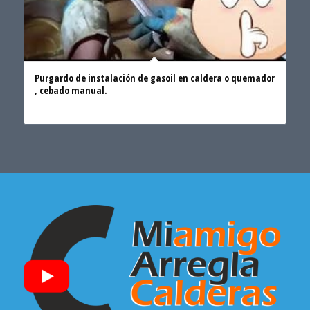
Purgardo de instalación de gasoil en caldera o quemador
, cebado manual.