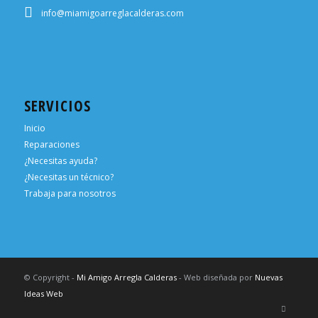
info@miamigoarreglacalderas.com
SERVICIOS
Inicio
Reparaciones
¿Necesitas ayuda?
¿Necesitas un técnico?
Trabaja para nosotros
© Copyright -
Mi Amigo Arregla Calderas
- Web diseñada por
Nuevas
Ideas Web