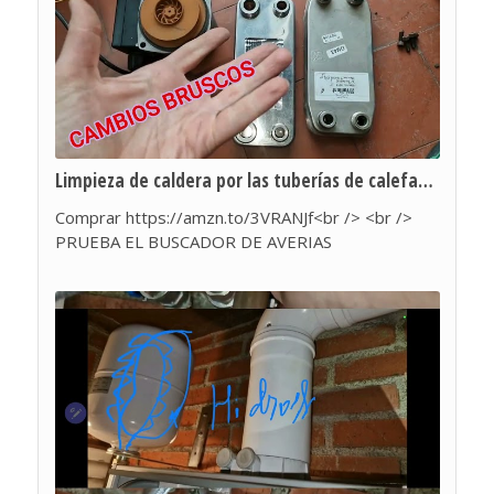
Limpieza de caldera por las tuberías de calefacción interior de radiadores , suciedad genera averia
Comprar https://amzn.to/3VRANJf<br /> <br />
PRUEBA EL BUSCADOR DE AVERIAS
https://miamigoarreglacalderas.com/reparaciones
/<br /> <br /> Caldera que se sube la temperatura
mucho en el interior ( porque lo marca el
termómetro ) , pero el agua caliente no se
mantiene y no llega a calentar lo suficiente en el
grifo de la ducha. <br /> Es el fallo que no quiere
encontrarse ningún técnico de calderas por lo que
entretiene la solución .<br /> SI LIMPIASEN EL
CIRCUITO DE RADIADORES CADA 15 AÑOS ESTO
SE EVITARIA<br /> E INSTALAR UN